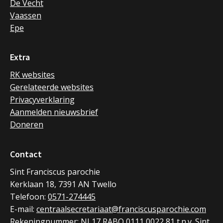
De Vecht
Vaassen
Epe
Extra
RK websites
Gerelateerde websites
Privacyverklaring
Aanmelden nieuwsbrief
Doneren
Contact
Sint Franciscus parochie
Kerklaan 18, 7391 AN Twello
Telefoon:
0571-274445
E-mail:
centraalsecretariaat@franciscusparochie.com
Rekeningnummer: NL17 RABO 0111 0022 81 t.n.v. Sint