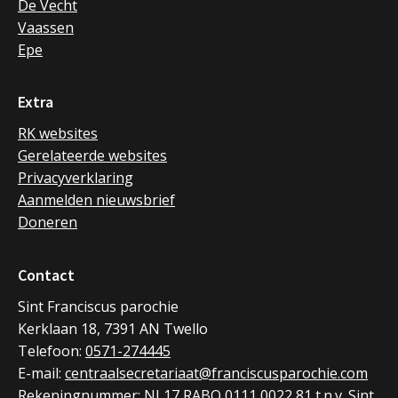
De Vecht
Vaassen
Epe
Extra
RK websites
Gerelateerde websites
Privacyverklaring
Aanmelden nieuwsbrief
Doneren
Contact
Sint Franciscus parochie
Kerklaan 18, 7391 AN Twello
Telefoon:
0571-274445
E-mail:
centraalsecretariaat@franciscusparochie.com
Rekeningnummer: NL17 RABO 0111 0022 81 t.n.v. Sint