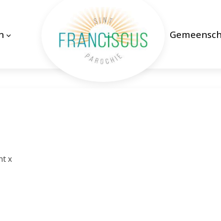
n
Gemeensc
nt x