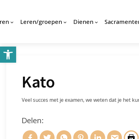
ren
Leren/groepen
Dienen
Sacramente
Toolbar openen
Kato
Veel succes met je examen, we weten dat je het ku
Delen: