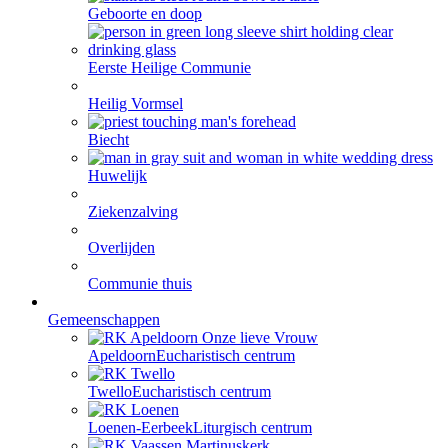
Geboorte en doop
Eerste Heilige Communie
Heilig Vormsel
Biecht
Huwelijk
Ziekenzalving
Overlijden
Communie thuis
Gemeenschappen
Apeldoorn
Eucharistisch centrum
Twello
Eucharistisch centrum
Loenen-Eerbeek
Liturgisch centrum