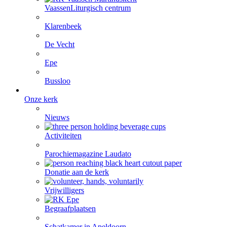
Vaassen
Liturgisch centrum
Klarenbeek
De Vecht
Epe
Bussloo
Onze kerk
Nieuws
Activiteiten
Parochiemagazine Laudato
Donatie aan de kerk
Vrijwilligers
Begraafplaatsen
Schatkamer in Apeldoorn