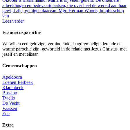
Oktober is Mariamaand. Maria is bij velen geliefd. De ontelbare
afbeeldingen en bedevaartplaatsen, die over heel de wereld aan haar
gewijd zijn, getuigen daarvan. Mgr. Herman Woorts, hulpbisschop
van
Lees verder
Franciscusparochie
We willen een gelovige, verbindende, laagdrempelige, lerende en
warme parochie zijn, geworteld in de relatie met Jezus Christus, met
jezelf en met elkaar.
Gemeenschappen
Apeldoorn
Loenen-Eerbeek
Klarenbeek
Bussloo
Twello
De Vecht
Vaassen
Epe
Extra