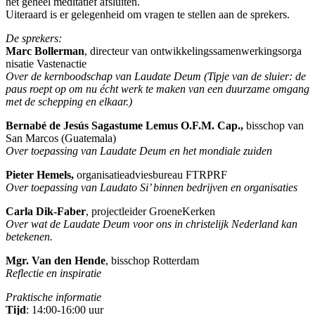
het geheel meditatief afsluiten.
Uiteraard is er gelegenheid om vragen te stellen aan de sprekers.
De sprekers:
Marc Bollerman
, directeur van ontwikkelingssamenwerkingsorga
nisatie Vastenactie
Over de kernboodschap van Laudate Deum
(Tipje van de sluier: de
paus roept op om nu écht werk te maken van een duurzame omgang
met de schepping en elkaar.)
Bernabé de Jesús Sagastume Lemus O.F.M. Cap.,
bisschop van
San Marcos (Guatemala)
Over toepassing van Laudate Deum en het mondiale zuiden
Pieter Hemels,
organisatieadviesbureau FTRPRF
Over toepassing van Laudato Si’ binnen bedrijven en organisaties
Carla Dik-Faber
, projectleider GroeneKerken
Over wat de Laudate Deum voor ons in christelijk Nederland kan
betekenen.
Mgr. Van den Hende
, bisschop Rotterdam
Reflectie en
inspiratie
Praktische informatie
Tijd
: 14:00-16:00 uur