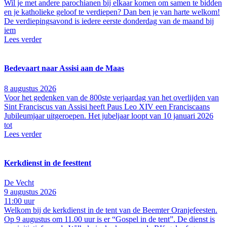
Wil je met andere parochianen bij elkaar komen om samen te bidden
en je katholieke geloof te verdiepen? Dan ben je van harte welkom!
De verdiepingsavond is iedere eerste donderdag van de maand bij
iem
Lees verder
Bedevaart naar Assisi aan de Maas
8 augustus 2026
Voor het gedenken van de 800ste verjaardag van het overlijden van
Sint Franciscus van Assisi heeft Paus Leo XIV een Franciscaans
Jubileumjaar uitgeroepen. Het jubeljaar loopt van 10 januari 2026
tot
Lees verder
Kerkdienst in de feesttent
De Vecht
9 augustus 2026
11:00 uur
Welkom bij de kerkdienst in de tent van de Beemter Oranjefeesten.
Op 9 augustus om 11.00 uur is er “Gospel in de tent”. De dienst is