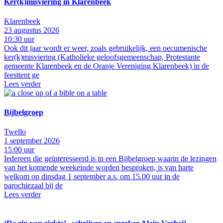
Ker(k)misviering in Klarenbeek
Klarenbeek
23 augustus 2026
10:30 uur
Ook dit jaar wordt er weer, zoals gebruikelijk, een oecumenische
ker(k)misviering (Katholieke geloofsgemeenschap, Protestante
gemeente Klarenbeek en de Oranje Vereniging Klarenbeek) in de
feesttent ge
Lees verder
Bijbelgroep
Twello
1 september 2026
15:00 uur
Iedereen die geïnteresseerd is in een Bijbelgroep waarin de lezingen
van het komende weekeinde worden besproken, is van harte
welkom op dinsdag 1 september a.s. om 15.00 uur in de
parochiezaal bij de
Lees verder