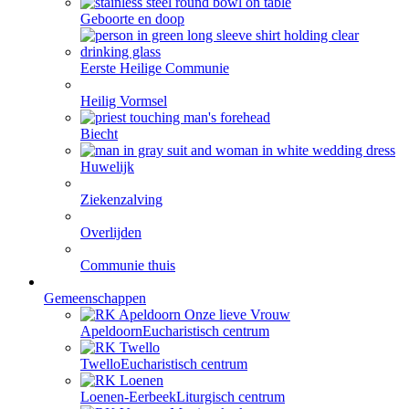
Geboorte en doop
Eerste Heilige Communie
Heilig Vormsel
Biecht
Huwelijk
Ziekenzalving
Overlijden
Communie thuis
Gemeenschappen
Apeldoorn
Eucharistisch centrum
Twello
Eucharistisch centrum
Loenen-Eerbeek
Liturgisch centrum