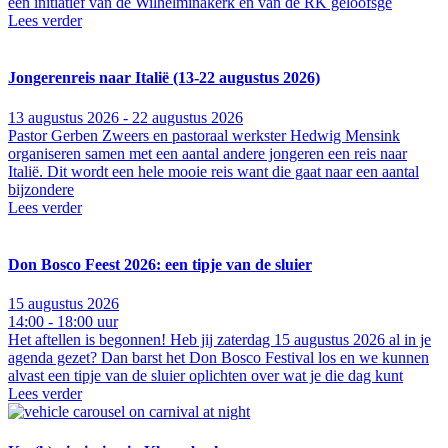
een initiatief van de Wilhelminakerk en van de RK geloofsge
Lees verder
Jongerenreis naar Italië (13-22 augustus 2026)
13 augustus 2026 - 22 augustus 2026
Pastor Gerben Zweers en pastoraal werkster Hedwig Mensink
organiseren samen met een aantal andere jongeren een reis naar
Italië. Dit wordt een hele mooie reis want die gaat naar een aantal
bijzondere
Lees verder
Don Bosco Feest 2026: een tipje van de sluier
15 augustus 2026
14:00 - 18:00 uur
Het aftellen is begonnen! Heb jij zaterdag 15 augustus 2026 al in je
agenda gezet? Dan barst het Don Bosco Festival los en we kunnen
alvast een tipje van de sluier oplichten over wat je die dag kunt
Lees verder