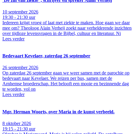
‘De zin van ziekte’ , schrijver en spreker Alain Verheij
10 september 2026
19:30 - 21:30 uur
Iedereen krijgt vroeg of laat met ziekte te maken. Hoe gaan we daar
mee om? Theoloog Alain Verheij zoekt naar verhelderende inzichten
over tijdloze levensvragen in de Bijbel, cultuur en literatuur. Ni
Lees verder
Bedevaart Kevelaer, zaterdag 26 september
26 september 2026
Op zaterdag 26 september gaan we weer samen met de parochie op
bedevaart naar Kevelaer. We reizen per bus, samen met de
Arnhemse broederschap. Het belooft een mooie en bezinnende dag
te worden, vol on
Lees verder
Mgr. Herman Woorts, over Maria in de kunst verbeeld.
8 oktober 2026
19:15 - 21:30 uur