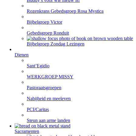
Buddy’s voor wie nieuw is!
Rozenkrans Gebedsgroep Rosa Mystica
Bijbelgroep Victor
Gebedsgroep Ronduit
Bijbelgroep Zondag Lezingen
Dienen
Sant’Egidio
WERKGROEP MISSY
Pastoraatsgroepen
Nabijheid en meeleven
PCI/Caritas
Steun aan arme landen
Sacramenten