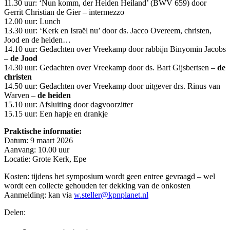
11.30 uur: ‘Nun komm, der Heiden Heiland’ (BWV 659) door
Gerrit Christian de Gier – intermezzo
12.00 uur: Lunch
13.30 uur: ‘Kerk en Israël nu’ door ds. Jacco Overeem, christen,
Jood en de heiden…
14.10 uur: Gedachten over Vreekamp door rabbijn Binyomin Jacobs
–
de Jood
14.30 uur: Gedachten over Vreekamp door ds. Bart Gijsbertsen –
de
christen
14.50 uur: Gedachten over Vreekamp door uitgever drs. Rinus van
Warven –
de heiden
15.10 uur: Afsluiting door dagvoorzitter
15.15 uur: Een hapje en drankje
Praktische informatie:
Datum: 9 maart 2026
Aanvang: 10.00 uur
Locatie: Grote Kerk, Epe
Kosten: tijdens het symposium wordt geen entree gevraagd – wel
wordt een collecte gehouden ter dekking van de onkosten
Aanmelding: kan via
w.steller@kpnplanet.nl
Delen: