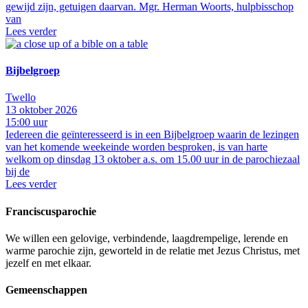
gewijd zijn, getuigen daarvan. Mgr. Herman Woorts, hulpbisschop
van
Lees verder
Bijbelgroep
Twello
13 oktober 2026
15:00 uur
Iedereen die geïnteresseerd is in een Bijbelgroep waarin de lezingen
van het komende weekeinde worden besproken, is van harte
welkom op dinsdag 13 oktober a.s. om 15.00 uur in de parochiezaal
bij de
Lees verder
Franciscusparochie
We willen een gelovige, verbindende, laagdrempelige, lerende en
warme parochie zijn, geworteld in de relatie met Jezus Christus, met
jezelf en met elkaar.
Gemeenschappen