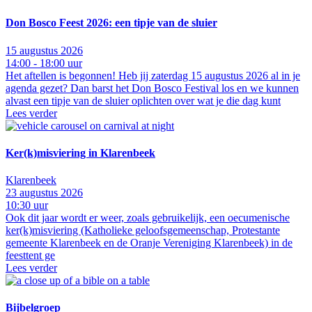
Don Bosco Feest 2026: een tipje van de sluier
15 augustus 2026
14:00 - 18:00 uur
Het aftellen is begonnen! Heb jij zaterdag 15 augustus 2026 al in je
agenda gezet? Dan barst het Don Bosco Festival los en we kunnen
alvast een tipje van de sluier oplichten over wat je die dag kunt
Lees verder
Ker(k)misviering in Klarenbeek
Klarenbeek
23 augustus 2026
10:30 uur
Ook dit jaar wordt er weer, zoals gebruikelijk, een oecumenische
ker(k)misviering (Katholieke geloofsgemeenschap, Protestante
gemeente Klarenbeek en de Oranje Vereniging Klarenbeek) in de
feesttent ge
Lees verder
Bijbelgroep