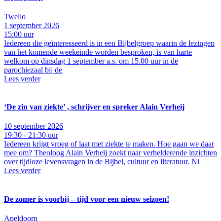
Twello
1 september 2026
15:00 uur
Iedereen die geïnteresseerd is in een Bijbelgroep waarin de lezingen
van het komende weekeinde worden besproken, is van harte
welkom op dinsdag 1 september a.s. om 15.00 uur in de
parochiezaal bij de
Lees verder
‘De zin van ziekte’ , schrijver en spreker Alain Verheij
10 september 2026
19:30 - 21:30 uur
Iedereen krijgt vroeg of laat met ziekte te maken. Hoe gaan we daar
mee om? Theoloog Alain Verheij zoekt naar verhelderende inzichten
over tijdloze levensvragen in de Bijbel, cultuur en literatuur. Ni
Lees verder
De zomer is voorbij – tijd voor een nieuw seizoen!
Apeldoorn