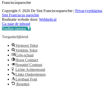
Franciscusparochie
Copyright © 2026 De Sint Franciscusparochie |
Privacyverklaring
Sint Franciscus parochie
Realisatie website door:
Webheld.nl
Ga naar de inhoud
Toolbar openen
Toegankelijkheid
Vergroot Tekst
Verklein Tekst
Grijs-schaal
Hoog Contract
Negatief Contrast
Lichte Achtergrond
Links Onderstrepen
Leesbaar Font
Resetten