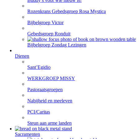
Buddy’s voor wie nieuw is!
Rozenkrans Gebedsgroep Rosa Mystica
Bijbelgroep Victor
Gebedsgroep Ronduit
Bijbelgroep Zondag Lezingen
Dienen
Sant’Egidio
WERKGROEP MISSY
Pastoraatsgroepen
Nabijheid en meeleven
PCI/Caritas
Steun aan arme landen
Sacramenten