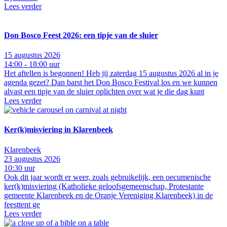
Lees verder
Don Bosco Feest 2026: een tipje van de sluier
15 augustus 2026
14:00 - 18:00 uur
Het aftellen is begonnen! Heb jij zaterdag 15 augustus 2026 al in je
agenda gezet? Dan barst het Don Bosco Festival los en we kunnen
alvast een tipje van de sluier oplichten over wat je die dag kunt
Lees verder
Ker(k)misviering in Klarenbeek
Klarenbeek
23 augustus 2026
10:30 uur
Ook dit jaar wordt er weer, zoals gebruikelijk, een oecumenische
ker(k)misviering (Katholieke geloofsgemeenschap, Protestante
gemeente Klarenbeek en de Oranje Vereniging Klarenbeek) in de
feesttent ge
Lees verder