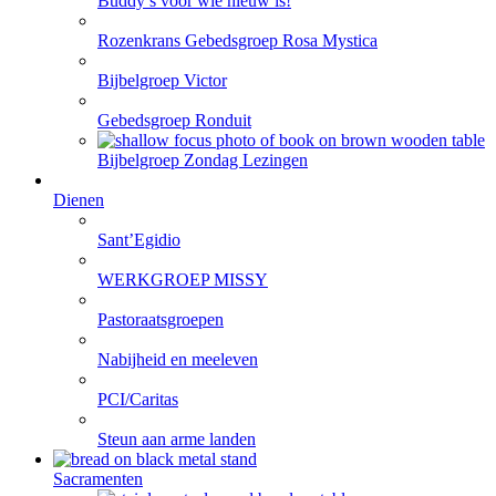
Buddy’s voor wie nieuw is!
Rozenkrans Gebedsgroep Rosa Mystica
Bijbelgroep Victor
Gebedsgroep Ronduit
Bijbelgroep Zondag Lezingen
Dienen
Sant’Egidio
WERKGROEP MISSY
Pastoraatsgroepen
Nabijheid en meeleven
PCI/Caritas
Steun aan arme landen
Sacramenten