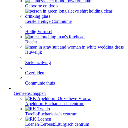
Geboorte en doop
Eerste Heilige Communie
Heilig Vormsel
Biecht
Huwelijk
Ziekenzalving
Overlijden
Communie thuis
Gemeenschappen
Apeldoorn
Eucharistisch centrum
Twello
Eucharistisch centrum
Loenen-Eerbeek
Liturgisch centrum