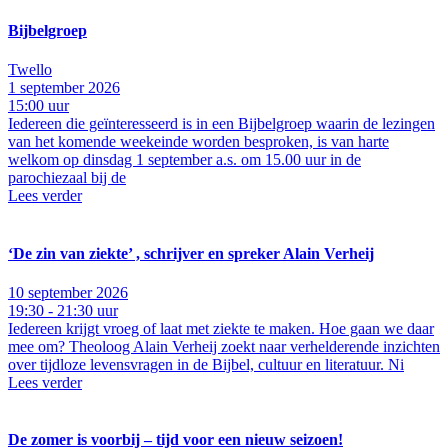
Bijbelgroep
Twello
1 september 2026
15:00 uur
Iedereen die geïnteresseerd is in een Bijbelgroep waarin de lezingen
van het komende weekeinde worden besproken, is van harte
welkom op dinsdag 1 september a.s. om 15.00 uur in de
parochiezaal bij de
Lees verder
‘De zin van ziekte’ , schrijver en spreker Alain Verheij
10 september 2026
19:30 - 21:30 uur
Iedereen krijgt vroeg of laat met ziekte te maken. Hoe gaan we daar
mee om? Theoloog Alain Verheij zoekt naar verhelderende inzichten
over tijdloze levensvragen in de Bijbel, cultuur en literatuur. Ni
Lees verder
De zomer is voorbij – tijd voor een nieuw seizoen!