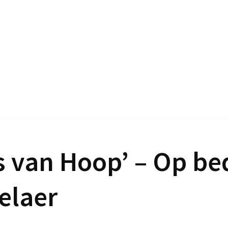
s van Hoop’ – Op be
elaer