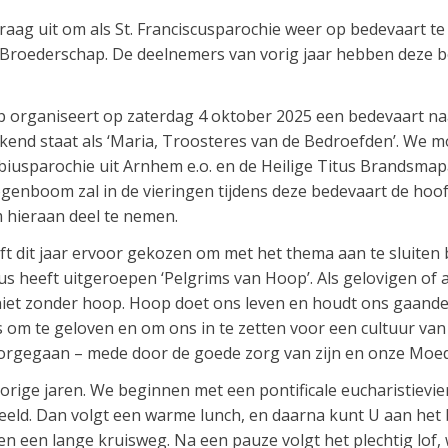
graag uit om als St. Franciscusparochie weer op bedevaart t
roederschap. De deelnemers van vorig jaar hebben deze be
organiseert op zaterdag 4 oktober 2025 een bedevaart na
ekend staat als ‘Maria, Troosteres van de Bedroefden’. We 
ebiusparochie uit Arnhem e.o. en de Heilige Titus Brandsm
genboom zal in de vieringen tijdens deze bedevaart de hoofd
 hieraan deel te nemen.
t dit jaar ervoor gekozen om met het thema aan te sluiten b
us heeft uitgeroepen ‘Pelgrims van Hoop’. Als gelovigen of 
 niet zonder hoop. Hoop doet ons leven en houdt ons gaande
is om te geloven en om ons in te zetten voor een cultuur va
voorgegaan – mede door de goede zorg van zijn en onze Moe
vorige jaren. We beginnen met een pontificale eucharistievie
eeld. Dan volgt een warme lunch, en daarna kunt U aan het
 en een lange kruisweg. Na een pauze volgt het plechtig lof