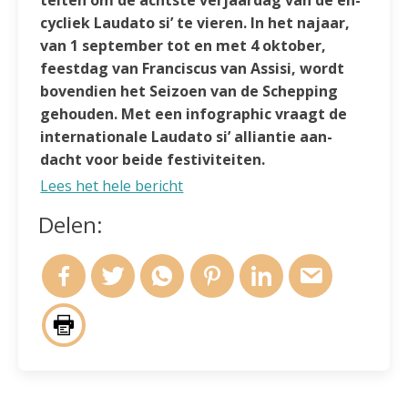
cy­cliek Laudato si’ te vieren. In het najaar,
van 1 sep­tem­ber tot en met 4 ok­to­ber,
feest­dag van Fran­cis­cus van Assisi, wordt
bovendien het Seizoen van de Schep­ping
gehou­den. Met een info­gra­phic vraagt de
internationale Laudato si’ alliantie aan­
dacht voor beide festivi­teiten.
Lees het hele bericht
Delen: