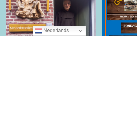
Nederlands
Bedevaart naar Assisi aan
Kerkdiens
de Maas
feesttent
8 augustus 2026
De Vecht
9 augustus 
Voor het gedenken van de 800ste
11:00 uur
verjaardag van het overlijden van
Sint Franciscus van Assisi
Welkom bij d
heeft Paus Leo XIV een
tent van de
Franciscaans Jubileumjaar
Oranjefeest
uitgeroepen. Het jubeljaar loopt
om 11.00 uur