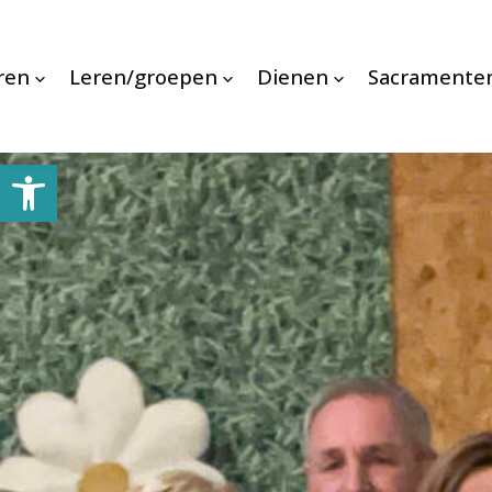
ren
Leren/groepen
Dienen
Sacramente
Toolbar openen