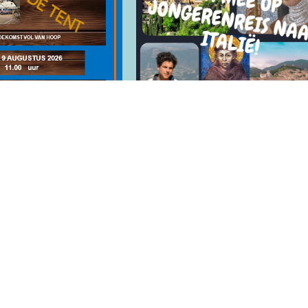
t in de
Jongerenreis naar Itali
(13-22 augustus 2026)
13 augustus 2026 - 22 august
2026
2026
Pastor Gerben Zweers en
e kerkdienst in de
pastoraal werkster Hedwig
 Beemter
Mensink organiseren samen 
en. Op 9 augustus
een aantal andere jongeren e
 is er “Gospel in de
reis naar Italië. Dit wordt een