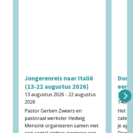
Jongerenreis naar Italië
Don B
(13-22 augustus 2026)
een t
13 augustus 2026 - 22 augustus
15 aug
2026
14:00 -
Pastor Gerben Zweers en
Het aft
pastoraal werkster Hedwig
zaterd
Mensink organiseren samen met
je age