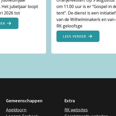
 Jubileumjaar
Oranjefeesten. Op 9 augustus
 Het jubeljaar loopt
om 11.00 uur is er “Gospel in d
ri 2026 tot
tent”. De dienst is een initiatief
van de Wilhelminakerk en van
DER
RK geloofsge
LEES VERDER
Gemeenschappen
Extra
Apeldoorn
RK websites