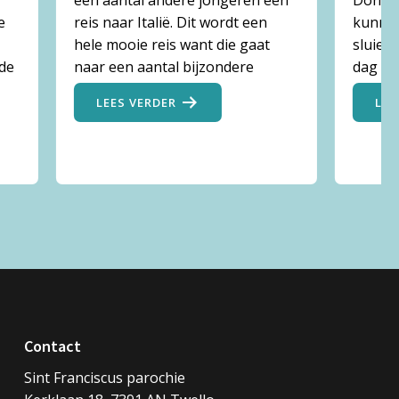
een aantal andere jongeren een
Don Bo
e
reis naar Italië. Dit wordt een
kunnen
hele mooie reis want die gaat
sluier 
 de
naar een aantal bijzondere
dag ku
LEES VERDER
LEE
Contact
Sint Franciscus parochie