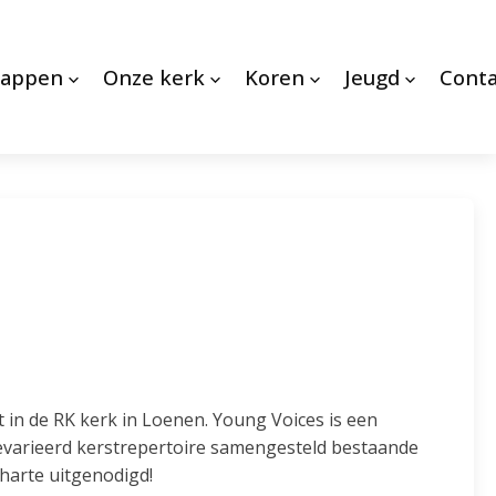
appen
Onze kerk
Koren
Jeugd
Conta
s
 in de RK kerk in Loenen. Young Voices is een
varieerd kerstrepertoire samengesteld bestaande
harte uitgenodigd!