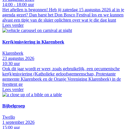
14:00 - 18:00 uur
Het aftellen is begonnen! Heb jij zaterdag 15 augustus 2026 al in je
agenda gezet? Dan barst het Don Bosco Festival los en we kunnen
alvast een tipje van de sluier oplichten over wat je die dag kunt
Lees verder
Ker(k)misviering in Klarenbeek
Klarenbeek
23 augustus 2026
10:30 uur
Ook dit jaar wordt er weer, zoals gebruikelijk, een oecumenische
ker(k)misviering (Katholieke geloofsgemeenschap, Protestante
gemeente Klarenbeek en de Oranje Vereniging Klarenbeek) in de
feesttent ge
Lees verder
Bijbelgroep
Twello
1 september 2026
15:00 uur