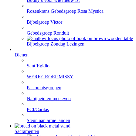
Buddy’s voor wie nieuw is!
Rozenkrans Gebedsgroep Rosa Mystica
Bijbelgroep Victor
Gebedsgroep Ronduit
Bijbelgroep Zondag Lezingen
Dienen
Sant’Egidio
WERKGROEP MISSY
Pastoraatsgroepen
Nabijheid en meeleven
PCI/Caritas
Steun aan arme landen
Sacramenten