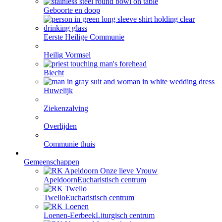
Geboorte en doop
Eerste Heilige Communie
Heilig Vormsel
Biecht
Huwelijk
Ziekenzalving
Overlijden
Communie thuis
Gemeenschappen
Apeldoorn
Eucharistisch centrum
Twello
Eucharistisch centrum
Loenen-Eerbeek
Liturgisch centrum