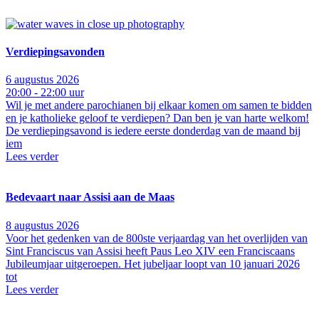
Verdiepingsavonden
6 augustus 2026
20:00 - 22:00 uur
Wil je met andere parochianen bij elkaar komen om samen te bidden
en je katholieke geloof te verdiepen? Dan ben je van harte welkom!
De verdiepingsavond is iedere eerste donderdag van de maand bij
iem
Lees verder
Bedevaart naar Assisi aan de Maas
8 augustus 2026
Voor het gedenken van de 800ste verjaardag van het overlijden van
Sint Franciscus van Assisi heeft Paus Leo XIV een Franciscaans
Jubileumjaar uitgeroepen. Het jubeljaar loopt van 10 januari 2026
tot
Lees verder