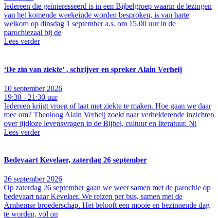
Iedereen die geïnteresseerd is in een Bijbelgroep waarin de lezingen
van het komende weekeinde worden besproken, is van harte
welkom op dinsdag 1 september a.s. om 15.00 uur in de
parochiezaal bij de
Lees verder
‘De zin van ziekte’ , schrijver en spreker Alain Verheij
10 september 2026
19:30 - 21:30 uur
Iedereen krijgt vroeg of laat met ziekte te maken. Hoe gaan we daar
mee om? Theoloog Alain Verheij zoekt naar verhelderende inzichten
over tijdloze levensvragen in de Bijbel, cultuur en literatuur. Ni
Lees verder
Bedevaart Kevelaer, zaterdag 26 september
26 september 2026
Op zaterdag 26 september gaan we weer samen met de parochie op
bedevaart naar Kevelaer. We reizen per bus, samen met de
Arnhemse broederschap. Het belooft een mooie en bezinnende dag
te worden, vol on