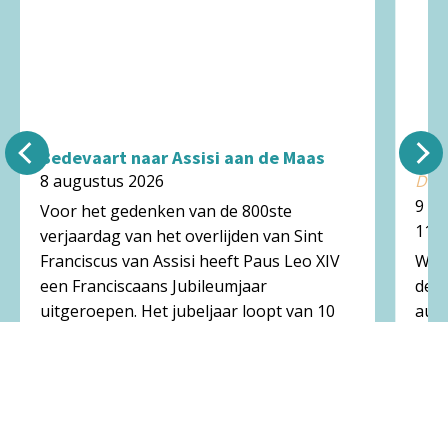
Bedevaart naar Assisi aan de Maas
Ker
8 augustus 2026
De 
9 a
Voor het gedenken van de 800ste
11:0
verjaardag van het overlijden van Sint
Franciscus van Assisi heeft Paus Leo XIV
Welk
een Franciscaans Jubileumjaar
de B
uitgeroepen. Het jubeljaar loopt van 10
augu
januari 2026 tot
tent
Wilh