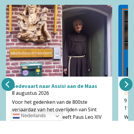
Bedevaart naar Assisi aan de Maas
Ker
8 augustus 2026
De 
9 a
Voor het gedenken van de 800ste
11:0
verjaardag van het overlijden van Sint
Nederlands
Franciscus van Assisi heeft Paus Leo XIV
Welk
een Franciscaans Jubileumjaar
de B
uitgeroepen. Het jubeljaar loopt van 10
augu