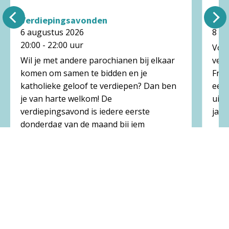
Verdiepingsavonden
Bed
6 augustus 2026
8 a
20:00 - 22:00 uur
Voor
Wil je met andere parochianen bij elkaar
verj
komen om samen te bidden en je
Fran
katholieke geloof te verdiepen? Dan ben
een 
je van harte welkom! De
uitg
verdiepingsavond is iedere eerste
janu
donderdag van de maand bij iem
Franciscusparochie