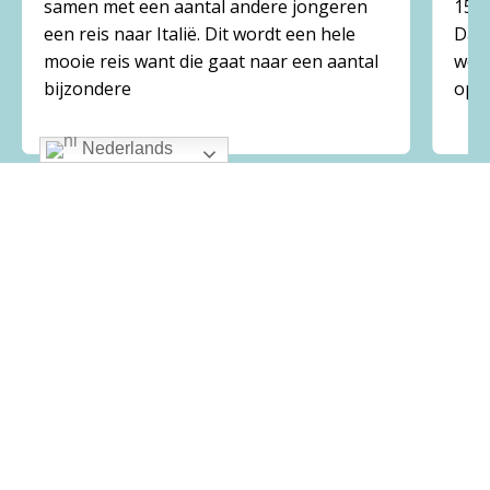
samen met een aantal andere jongeren
15 a
een reis naar Italië. Dit wordt een hele
Dan 
mooie reis want die gaat naar een aantal
we k
bijzondere
opli
Nederlands
Franciscusparochie
We willen een gelovige, verbindende, laagdrempelige,
lerende en warme parochie zijn, geworteld in de
relatie met Jezus Christus, met jezelf en met elkaar.
Gemeenschappen