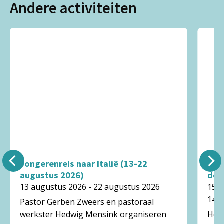
Andere activiteiten
Jongerenreis naar Italië (13-22
Don
augustus 2026)
de s
13 augustus 2026 - 22 augustus 2026
15 
14:0
Pastor Gerben Zweers en pastoraal
werkster Hedwig Mensink organiseren
Het 