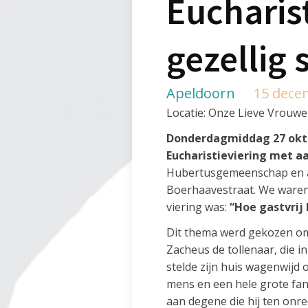
Eucharis
gezellig
Apeldoorn
15 dece
Locatie: Onze Lieve Vrouw
Donderdagmiddag 27 okt
Eucharistieviering met a
Hubertusgemeenschap en a
Boerhaavestraat. We waren 
viering was:
“Hoe gastvrij
Dit thema werd gekozen omda
Zacheus de tollenaar, die 
stelde zijn huis wagenwijd 
mens en een hele grote fan 
aan degene die hij ten onr