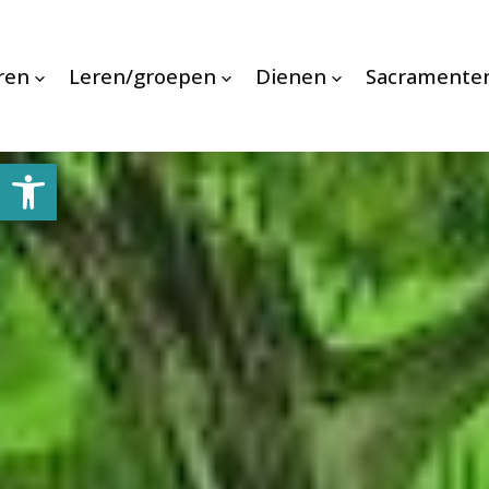
ren
Leren/groepen
Dienen
Sacramente
Toolbar openen