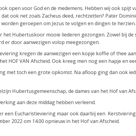
ns ook open voor God en de medemens. Hebben wij ook spijt 
dat ook net zoals Zacheus deed, rechtzetten? Pater Dominie
 worden geroepen om Jezus te volgen en dingen te herzien.
or het Hubertuskoor mooie liederen gezongen. Zowel bij de 
rd er door aanwezigen volop meegezongen.
ieviering kregen de aanwezigen een kopje koffie of thee a
 het HOF VAN Afscheid. Ook kreeg men nog een hapje en een
ing met toch een grote opkomst. Na afloop ging dan ook i
zijn Hubertusgemeenschap, de dames van het Hof van Afs
werking aan deze middag hebben verleend.
weer een Eucharistieviering maar ook daarbij een Kerstvieri
er 2022 om 14.00 opnieuw in het Hof van Afscheid.