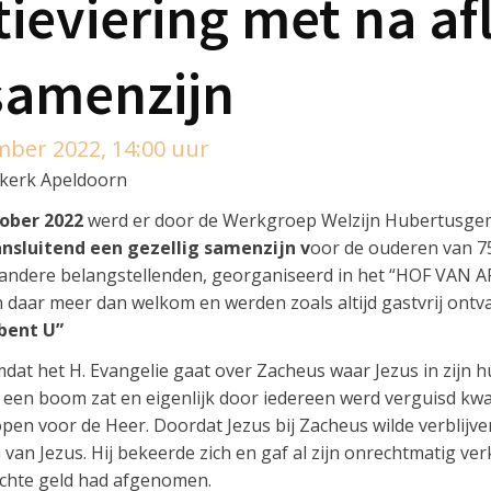
tieviering met na af
 samenzijn
mber 2022, 14:00 uur
ekerk Apeldoorn
ober 2022
werd er door de Werkgroep Welzijn Hubertusg
ansluitend een gezellig samenzijn v
oor de ouderen van 75
ndere belangstellenden, georganiseerd in het “HOF VAN A
daar meer dan welkom en werden zoals altijd gastvrij ontv
 bent U”
t het H. Evangelie gaat over Zacheus waar Jezus in zijn hui
in een boom zat en eigenlijk door iedereen werd verguisd 
open voor de Heer. Doordat Jezus bij Zacheus wilde verblijve
van Jezus. Hij bekeerde zich en gaf al zijn onrechtmatig v
echte geld had afgenomen.