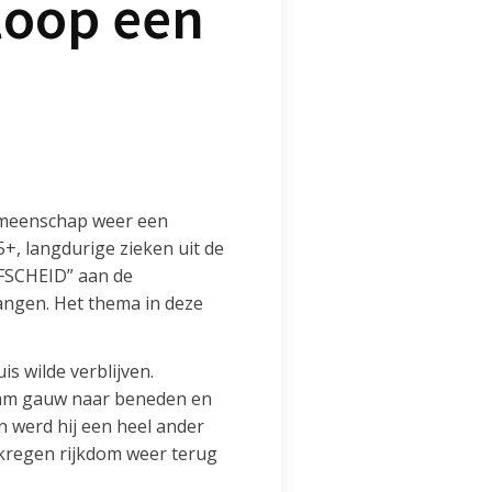
loop een
emeenschap weer een
+, langdurige zieken uit de
FSCHEID” aan de
angen. Het thema in deze
s wilde verblijven.
kwam gauw naar beneden en
n werd hij een heel ander
erkregen rijkdom weer terug