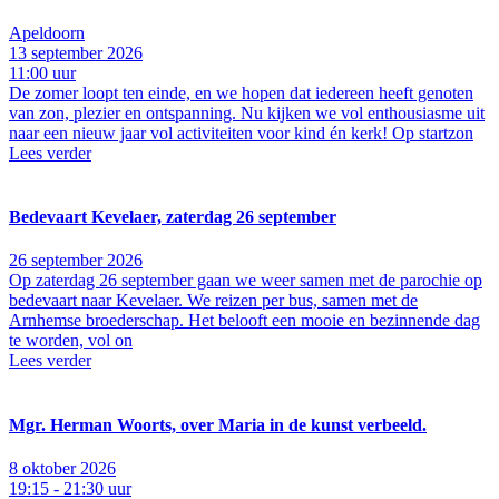
Apeldoorn
13 september 2026
11:00 uur
De zomer loopt ten einde, en we hopen dat iedereen heeft genoten
van zon, plezier en ontspanning. Nu kijken we vol enthousiasme uit
naar een nieuw jaar vol activiteiten voor kind én kerk! Op startzon
Lees verder
Bedevaart Kevelaer, zaterdag 26 september
26 september 2026
Op zaterdag 26 september gaan we weer samen met de parochie op
bedevaart naar Kevelaer. We reizen per bus, samen met de
Arnhemse broederschap. Het belooft een mooie en bezinnende dag
te worden, vol on
Lees verder
Mgr. Herman Woorts, over Maria in de kunst verbeeld.
8 oktober 2026
19:15 - 21:30 uur