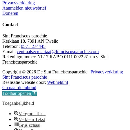
Privacyverklaring
Aanmelden nieuwsbrief
Doneren
Contact
Sint Franciscus parochie
Kerklaan 18, 7391 AN Twello
Telefoon:
0571-274445
E-mail:
centraalsecretariaat@franciscusparochie.com
Rekeningnummer: NL17 RABO 0111 0022 81 t.n.v. Sint
Franciscusparochie
Copyright © 2026 De Sint Franciscusparochie |
Privacyverklaring
Sint Franciscus parochie
Realisatie website door:
Webheld.nl
Ga naar de inhoud
Toolbar openen
Toegankelijkheid
Vergroot Tekst
Verklein Tekst
Grijs-schaal