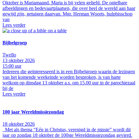
Oktober is Mariamaand. Maria is bij velen geliefd. De ontelbare
afbeeldingen en bedevaartplaatsen, die over heel de wereld aan haar
gewijd zijn, getuigen daarvan. Mgr. Herman Woorts, hulpbisschop
van
Lees verder
Bijbelgroep
Twello
13 oktober 2026
15:00 uur
Iedereen die geïnteresseerd is in een Bijbelgroep waarin de lezingen
van het komende weekeinde worden besproken, is van harte
welkom op dinsdag 13 oktober a.s. om 15.00 uur in de parochiezaal
bij de
Lees verder
100 jaar Wereldmissiezondag
18 oktober 2026
Met als thema “Eén in Christus, verenigd in de missie” wordt dit
jaar op zondag 18 oktober de 100ste Wereldmissiezondag gevierd.