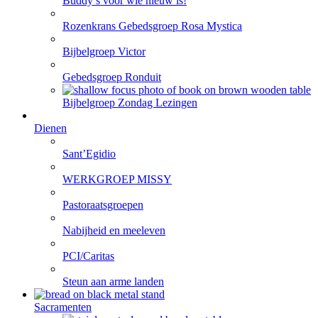
Buddy’s voor wie nieuw is!
Rozenkrans Gebedsgroep Rosa Mystica
Bijbelgroep Victor
Gebedsgroep Ronduit
Bijbelgroep Zondag Lezingen
Dienen
Sant’Egidio
WERKGROEP MISSY
Pastoraatsgroepen
Nabijheid en meeleven
PCI/Caritas
Steun aan arme landen
Sacramenten