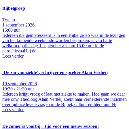
Bijbelgroep
Twello
1 september 2026
15:00 uur
Iedereen die geïnteresseerd is in een Bijbelgroep waarin de lezingen
van het komende weekeinde worden besproken, is van harte
welkom op dinsdag 1 september a.s. om 15.00 uur in de
parochiezaal bij de
Lees verder
‘De zin van ziekte’ , schrijver en spreker Alain Verheij
10 september 2026
19:30 - 21:30 uur
Iedereen krijgt vroeg of laat met ziekte te maken. Hoe gaan we daar
mee om? Theoloog Alain Verheij zoekt naar verhelderende inzichten
over tijdloze levensvragen in de Bijbel, cultuur en literatuur. Ni
Lees verder
De zomer is voorbij – tijd voor een nieuw seizoen!