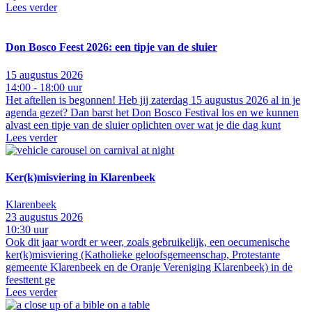
Lees verder
Don Bosco Feest 2026: een tipje van de sluier
15 augustus 2026
14:00 - 18:00 uur
Het aftellen is begonnen! Heb jij zaterdag 15 augustus 2026 al in je
agenda gezet? Dan barst het Don Bosco Festival los en we kunnen
alvast een tipje van de sluier oplichten over wat je die dag kunt
Lees verder
Ker(k)misviering in Klarenbeek
Klarenbeek
23 augustus 2026
10:30 uur
Ook dit jaar wordt er weer, zoals gebruikelijk, een oecumenische
ker(k)misviering (Katholieke geloofsgemeenschap, Protestante
gemeente Klarenbeek en de Oranje Vereniging Klarenbeek) in de
feesttent ge
Lees verder