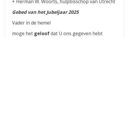
+ Herman W. Woorts, hulpbisschop van Utrecht
Gebed van het Jubeljaar 2025
Vader in de hemel
moge het
geloof
dat U ons gegeven hebt
in uw Zoon, Jezus Christus, onze broeder,
en moge de vlam van
liefde
die in ons hart is ontstoken door de Heilige
Geest,
in ons de zalige
hoop
doen herleven
op de komst van uw Koninkrijk.
Moge uw genade ons onvermoeibaar maken
in het zaaien van evangelische zaden
die de mensheid en de kosmos van binnenuit