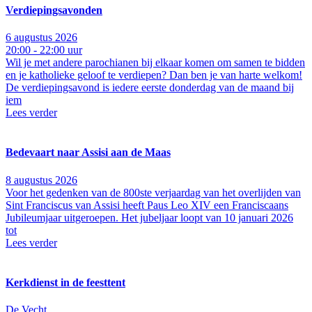
Verdiepingsavonden
6 augustus 2026
20:00 - 22:00 uur
Wil je met andere parochianen bij elkaar komen om samen te bidden
en je katholieke geloof te verdiepen? Dan ben je van harte welkom!
De verdiepingsavond is iedere eerste donderdag van de maand bij
iem
Lees verder
Bedevaart naar Assisi aan de Maas
8 augustus 2026
Voor het gedenken van de 800ste verjaardag van het overlijden van
Sint Franciscus van Assisi heeft Paus Leo XIV een Franciscaans
Jubileumjaar uitgeroepen. Het jubeljaar loopt van 10 januari 2026
tot
Lees verder
Kerkdienst in de feesttent
De Vecht