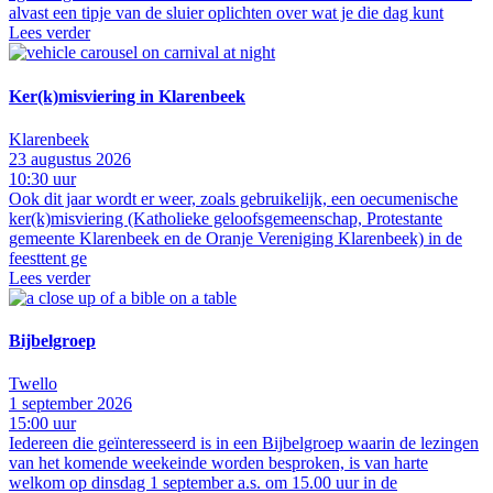
alvast een tipje van de sluier oplichten over wat je die dag kunt
Lees verder
Ker(k)misviering in Klarenbeek
Klarenbeek
23 augustus 2026
10:30 uur
Ook dit jaar wordt er weer, zoals gebruikelijk, een oecumenische
ker(k)misviering (Katholieke geloofsgemeenschap, Protestante
gemeente Klarenbeek en de Oranje Vereniging Klarenbeek) in de
feesttent ge
Lees verder
Bijbelgroep
Twello
1 september 2026
15:00 uur
Iedereen die geïnteresseerd is in een Bijbelgroep waarin de lezingen
van het komende weekeinde worden besproken, is van harte
welkom op dinsdag 1 september a.s. om 15.00 uur in de