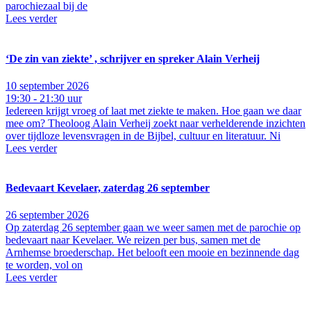
parochiezaal bij de
Lees verder
‘De zin van ziekte’ , schrijver en spreker Alain Verheij
10 september 2026
19:30 - 21:30 uur
Iedereen krijgt vroeg of laat met ziekte te maken. Hoe gaan we daar
mee om? Theoloog Alain Verheij zoekt naar verhelderende inzichten
over tijdloze levensvragen in de Bijbel, cultuur en literatuur. Ni
Lees verder
Bedevaart Kevelaer, zaterdag 26 september
26 september 2026
Op zaterdag 26 september gaan we weer samen met de parochie op
bedevaart naar Kevelaer. We reizen per bus, samen met de
Arnhemse broederschap. Het belooft een mooie en bezinnende dag
te worden, vol on
Lees verder