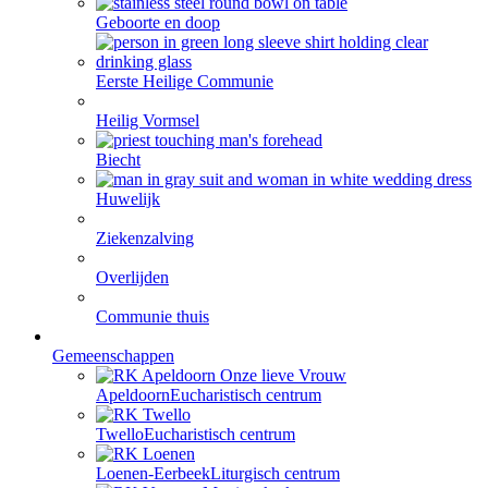
Geboorte en doop
Eerste Heilige Communie
Heilig Vormsel
Biecht
Huwelijk
Ziekenzalving
Overlijden
Communie thuis
Gemeenschappen
Apeldoorn
Eucharistisch centrum
Twello
Eucharistisch centrum
Loenen-Eerbeek
Liturgisch centrum