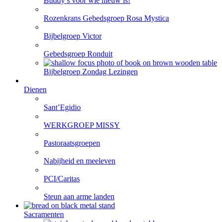
Buddy’s voor wie nieuw is!
Rozenkrans Gebedsgroep Rosa Mystica
Bijbelgroep Victor
Gebedsgroep Ronduit
Bijbelgroep Zondag Lezingen
Dienen
Sant’Egidio
WERKGROEP MISSY
Pastoraatsgroepen
Nabijheid en meeleven
PCI/Caritas
Steun aan arme landen
Sacramenten